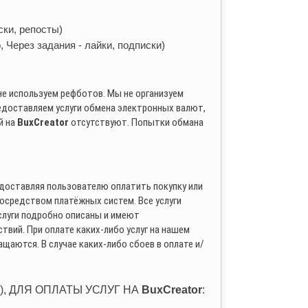
ски, репосты)
 Через задания - лайки, подписки)
не используем рефботов. Мы не организуем
едоставляем услуги обмена электронных валют,
й на
BuxCreator
отсутствуют. Попытки обмана
едоставляя пользователю оплатить покупку или
посредством платёжных систем. Все услуги
слуги подробно описаны и имеют
вий. При оплате каких-либо услуг на нашем
ащаются. В случае каких-либо сбоев в оплате и/
, ДЛЯ ОПЛАТЫ УСЛУГ НА
BuxCreator
: