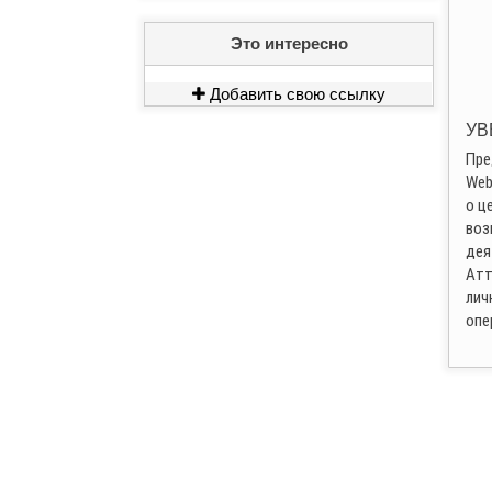
Это интересно
Добавить свою ссылку
УВ
Пре
Web
о ц
воз
дея
Атт
лич
опе