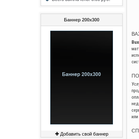
Баннер 200х300
ВА
Bux
мат
исп
сис
ПО
Усл
про
опл
нед
сер
или
СП
Добавить свой баннер