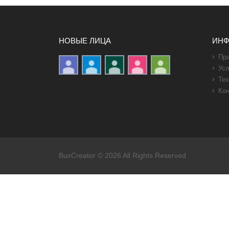
НОВЫЕ ЛИЦА
ИН
Пра
Усл
Тех
Кон
BuxCreator
© 2026 All Rights Reserved