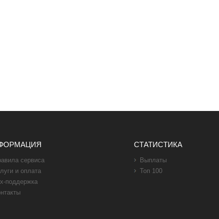
ФОРМАЦИЯ
СТАТИСТИКА
авила сервиса
Выплаты
луги и оплата
Топ 100
х-поддержка
нтакты